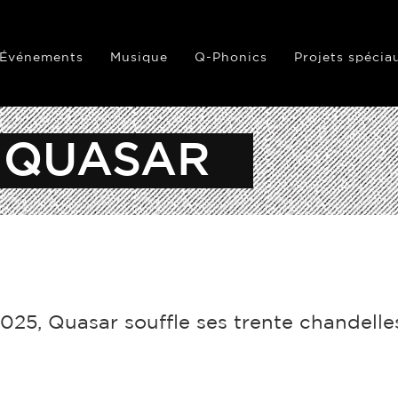
Événements
Musique
Q-Phonics
Projets spécia
 QUASAR
025, Quasar souffle ses trente chandelle