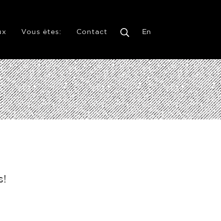
ux
Vous êtes:
Contact
En
s!