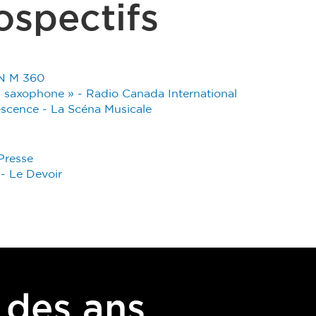
rospectifs
AN M 360
n saxophone » - Radio Canada International
escence - La Scéna Musicale
Presse
- Le Devoir
 des ans